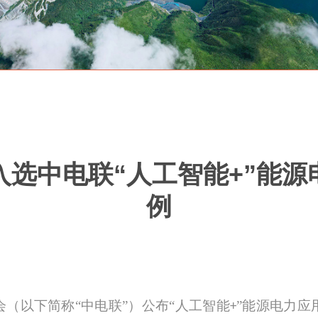
入选中电联“人工智能+”能源
例
会（
以下简称
“
中电联
”
）公布
“人工智能
”能源电力应
+