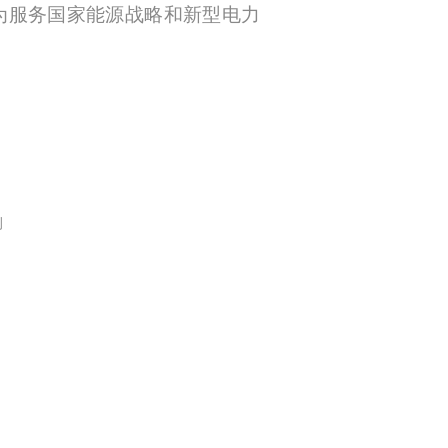
为服务国家能源战略和新型电力
例