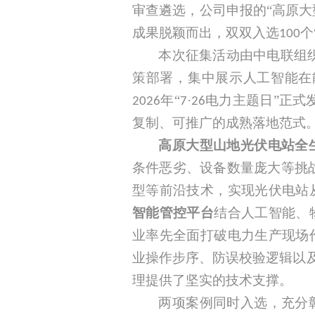
审查
遴选
，
公司申报的
“高原
成果脱颖而出，双双入选
个
100
本次征集活动由中电联组
策
部署，集中展示人工智能在
年
“
·
电力主题日”正式
2026
7
26
复制、可推广的成熟
落地
范式
高原大型山地光伏电站全
条件恶劣、设备数量庞大等挑
型等前沿技术，
实现光伏电站
智能管控平台
结合人工智能、
业
率先全面打破电力生产现场
业操作步序、防误校验逻辑以
理提供了坚实的技术支撑。
两项案例同时入选，充分